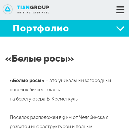
+7 (351) 776-34-35
Портфолио
+7 (351) 776-30-53
Мы
Сделать заказ
Портфолио
«Белые росы»
Услуги
Цены
«Белые росы»
– это уникальный загородный
Блог
поселок бизнес-класса
Техподдержка
на берегу озера Б. Кременкуль.
Контакты
Поселок расположен в 9 км от Челябинска с
развитой инфраструктурой и полным