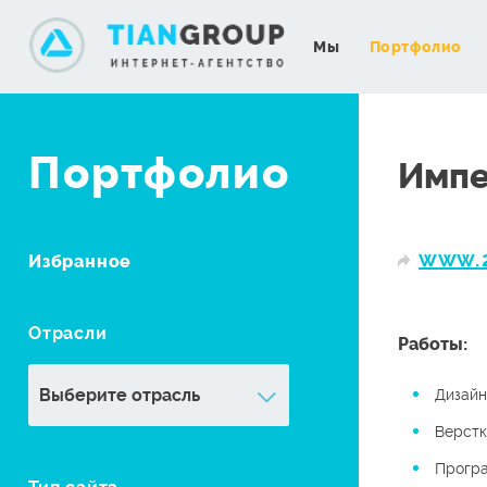
Мы
Портфолио
Портфолио
Импе
www.2
Избранное
Отрасли
Работы:
Дизайн
Верстк
Прогр