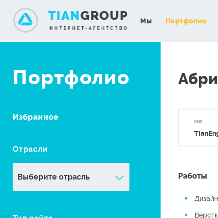
Мы
Портфолио
Портфолио
Абри
Избранное
CMS
TianEn
Отрасли
Работы
:
Дизайн
Верстк