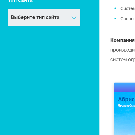
Тип сайта
Систем
Сопро
Компания
производи
систем ог