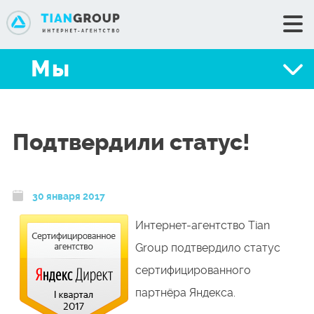
+7 (351) 776-34-35
Мы
+7 (351) 776-30-53
Мы
Сделать заказ
Портфолио
Подтвердили статус!
Услуги
Цены
Блог
30 января 2017
Техподдержка
Интернет-агентство Tian
Group подтвердило статус
Контакты
сертифицированного
партнёра Яндекса.