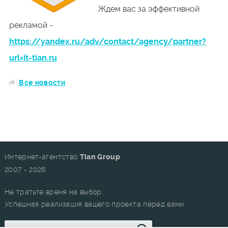
Ждем вас за эффективной
рекламой -
https://yandex.ru/adv/contact/agency/partner?
url=it-tian.ru
Все новости
Интернет-агентство
Tian Group
2007 - 2026
Не тратьте время на выбор.
Успешная реализация вашего проекта перед вами.